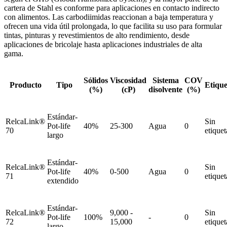
cartera de Stahl es conforme para aplicaciones en contacto indirecto
con alimentos. Las carbodiimidas reaccionan a baja temperatura y
ofrecen una vida útil prolongada, lo que facilita su uso para formular
tintas, pinturas y revestimientos de alto rendimiento, desde
aplicaciones de bricolaje hasta aplicaciones industriales de alta
gama.
Sólidos
Viscosidad
Sistema
COV
Producto
Tipo
Etique
(%)
(cP)
disolvente
(%)
Estándar-
RelcaLink®
Sin
Pot-life
40%
25-300
Agua
0
70
etiquet
largo
Estándar-
RelcaLink®
Sin
Pot-life
40%
0-500
Agua
0
71
etiquet
extendido
Estándar-
RelcaLink®
9,000 -
Sin
Pot-life
100%
-
0
72
15,000
etiquet
largo