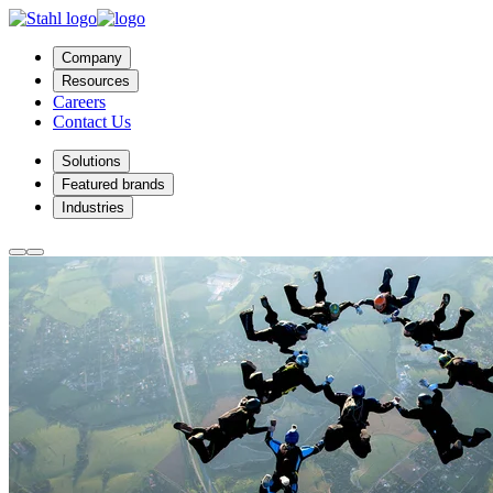
Company
Resources
Careers
Contact Us
Solutions
Featured brands
Industries